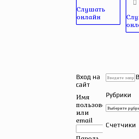
Слушать
онлайн
Слу
онл
Вход на
сайт
Рубрики
Имя
пользователя
Рубрики
или
email
Счетчики
Пароль