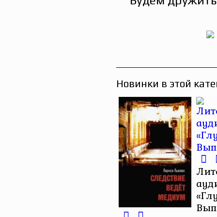
Будем дружить
Новинки в этой кате
Лит
ауд
«Гл
Вып