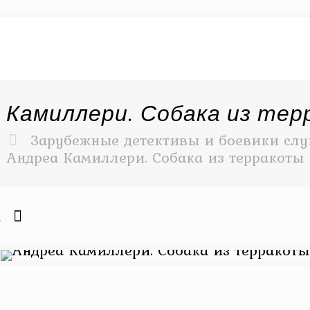
 Камиллери. Собака из те
Зарубежные детективы и боевики слу
Андреа Камиллери. Собака из терракоты
2