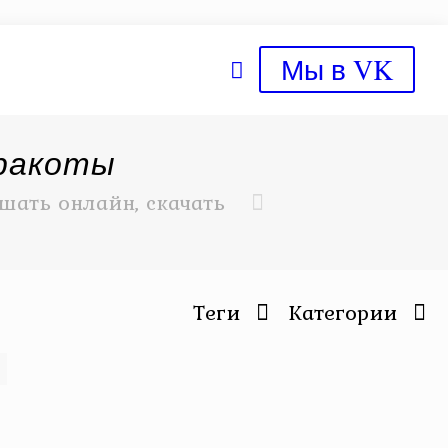
Мы в VK
рракоты
шать онлайн, скачать
Теги
Категории