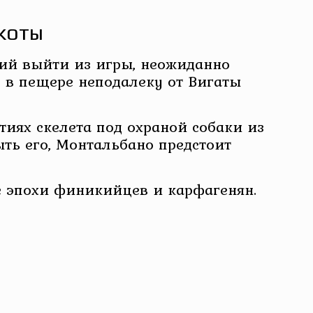
акоты
ий выйти из игры, неожиданно
о в пещере неподалеку от Вигаты
тиях скелета под охраной собаки из
ыть его, Монтальбано предстоит
ие эпохи финикийцев и карфагенян.