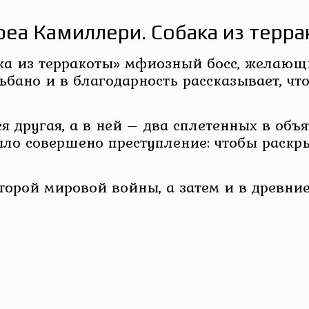
еа Камиллери. Собака из терр
ка из терракоты» мфиозный босс, желающ
бано и в благодарность рассказывает, чт
 другая, а в ней – два сплетенных в объя
было совершено преступление: чтобы раскр
Второй мировой войны, а затем и в древн