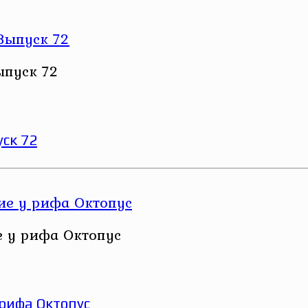
ыпуск 72
ск 72
е у рифа Октопус
 рифа Октопус