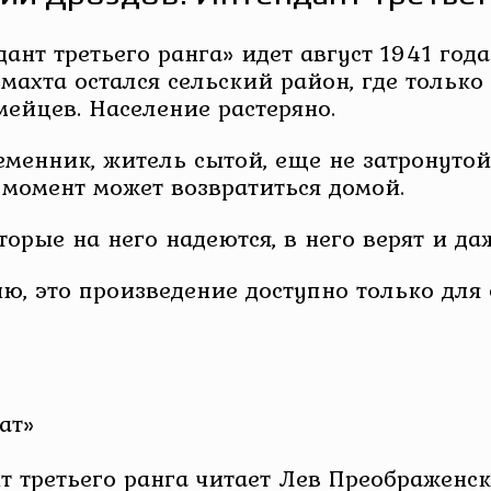
ант третьего ранга» идет август 1941 го
махта остался сельский район, где только
ейцев. Население растеряно.
ременник, житель сытой, еще не затронуто
момент может возвратиться домой.
оторые на него надеются, в него верят и д
ю, это произведение доступно только для
ат»
т третьего ранга читает Лев Преображенс