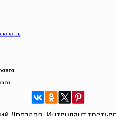
скачать
анга
ий Дроздов. Интендант третьег