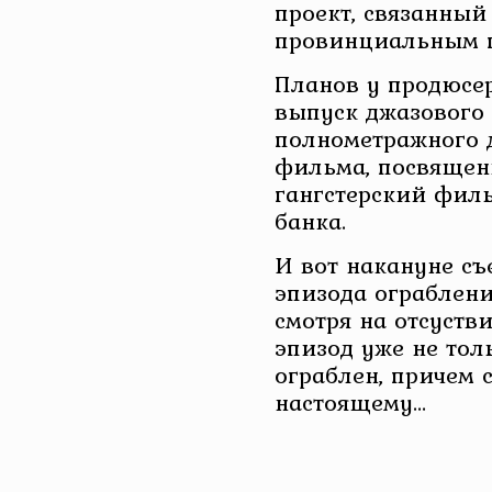
проект, связанны
провинциальным г
Планов у продюсер
выпуск джазового 
полнометражного 
фильма, посвященн
гангстерский фил
банка.
И вот накануне с
эпизода ограблени
смотря на отсустви
эпизод уже не толь
ограблен, причем 
настоящему…