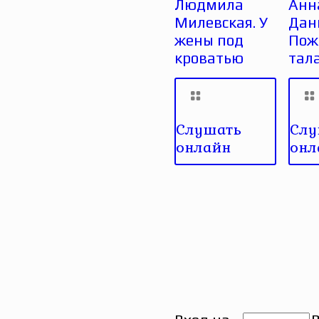
Людмила
Анн
Милевская. У
Дан
жены под
Пож
кроватью
тал
Слушать
Слу
онлайн
онл