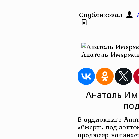
Опубликовал
Анатоль Имерман
Анатоль Им
под
В аудиокниге Ана
«Смерть под зонт
продюсер начинае