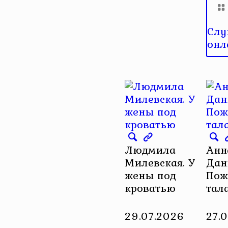
Слу
онл
Людмила
Анн
Милевская. У
Дан
жены под
Пож
кроватью
тал
29.07.2026
27.