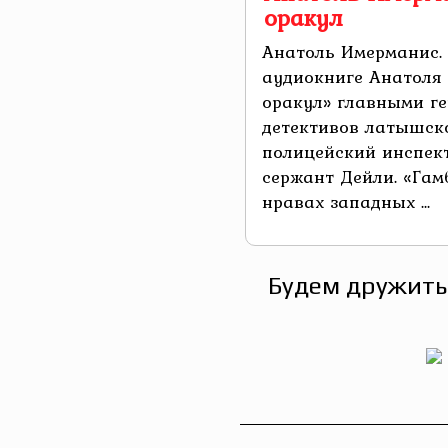
оракул
Анатоль Имерманис. 
аудиокниге Анатоля
оракул» главными г
детективов латышск
полицейский инспек
сержант Дейли. «Гам
нравах западных ...
Будем дружить