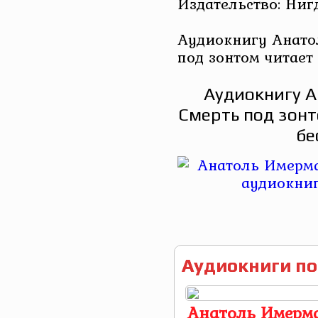
Издательство: Ниг
Аудиокнигу Анато
под зонтом читае
Аудиокнигу А
Смерть под зонт
бе
Аудиокниги по
Анатоль Имерма