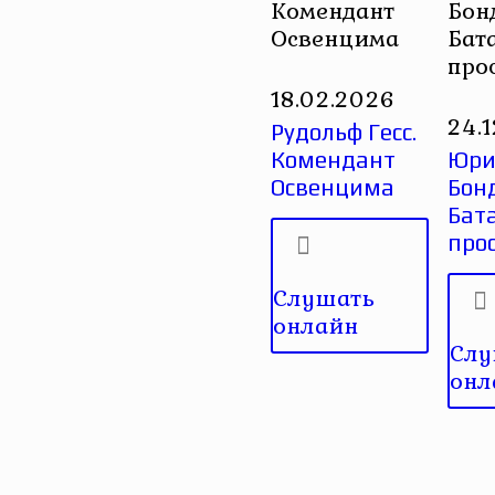
Комендант
Бон
Освенцима
Бат
про
18.02.2026
24.
Рудольф Гесс.
Комендант
Юри
Освенцима
Бон
Бат
прос
Слушать
онлайн
Слу
онл