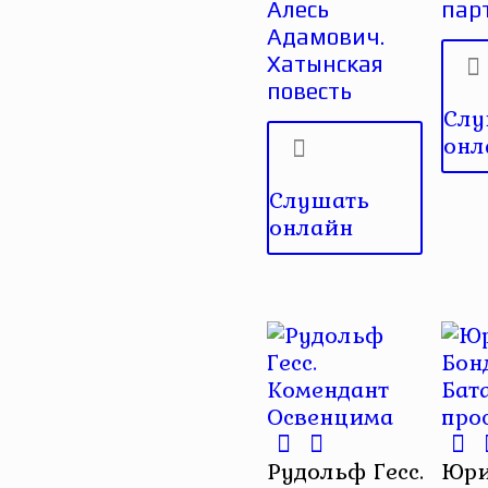
Алесь
пар
Адамович.
Хатынская
повесть
Слу
онл
Слушать
онлайн
Рудольф Гесс.
Юр