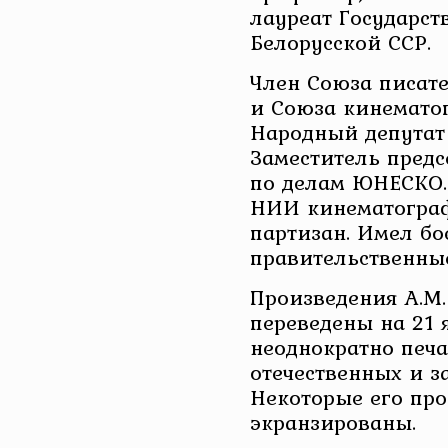
лауреат Государс
Белорусской ССР.
Член Союза писат
и Союза кинемато
Народный депутат 
Заместитель пред
по делам ЮНЕСКО.
НИИ кинематограф
партизан. Имел бо
правительственны
Произведения А.М
переведены на 21 
неоднократно печа
отечественных и з
Некоторые его пр
экранзированы.