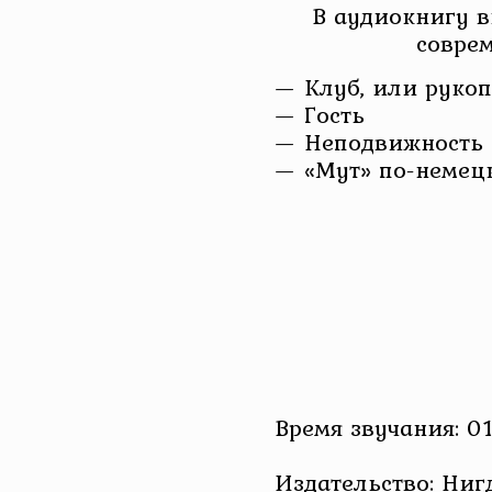
В аудиокнигу 
совре
— Клуб, или рукоп
— Гость
— Неподвижность
— «Мут» по-немецк
Время звучания: 01
Издательство: Ниг