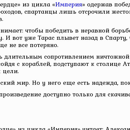
ердце» из цикла «
Империя
» одержав побе
оходов, спартанцы лишь отсрочили жесток
.
онимает: чтобы победить в неравной борьб
. И вот уже Тарас плывет назад в Спарту,
ще не все потеряно.
ь длительным сопротивлением ничтожной г
сойдя с кораблей, подступают к столице Ат
 цели.
кий мир. Но у него еще есть надежда, по
 произведение доступно только для скачив
рдце» из цикла «Империя» читает: Алекса