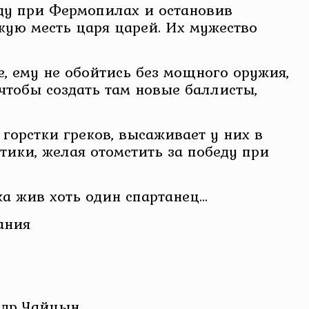
ду при Фермопилах и остановив
ую месть царя царей. Их мужество
е, ему не обойтись без мощного оружия,
 чтобы создать там новые баллисты,
орстки греков, высаживает у них в
тики, желая отомстить за победу при
ка жив хоть один спартанец…
ания
ндр Чайцын