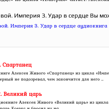
вой. Империя 3. Удар в сердце Вы мож
. Спартанец
книге Алексея Живого «Спартанец» из цикла «Импе
рный не подозревал, чем закончится для него ...
. Великий царь
диокниге Алексея Живого «Великий царь» из цикла
рь Ксеркс и бросил их на ...