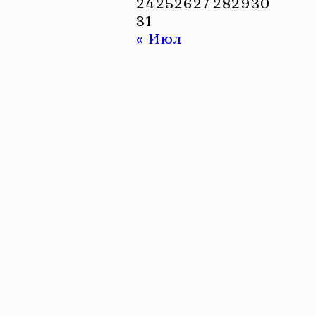
24
25
26
27
28
29
30
31
« Июл