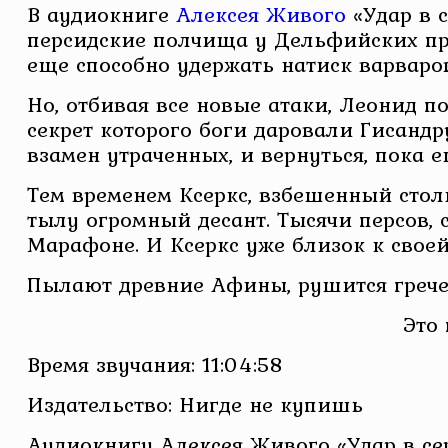
В аудиокниге
Алексея Живого
«Удар в с
персидские полчища у Дельфийских пр
еще способно удержать натиск варваров
Но, отбивая все новые атаки, Леонид п
секрет которого боги даровали Гисандру
взамен утраченных, и вернуться, пока е
Тем временем Ксеркс, взбешенный стол
тылу огромный десант. Тысячи персов, 
Марафоне. И Ксеркс уже близок к своей
Пылают древние Афины, рушится гречес
Это
Время звучания: 11:04:58
Издательство: Нигде не купишь
Аудиокнигу Алексея Живого «Удар в се