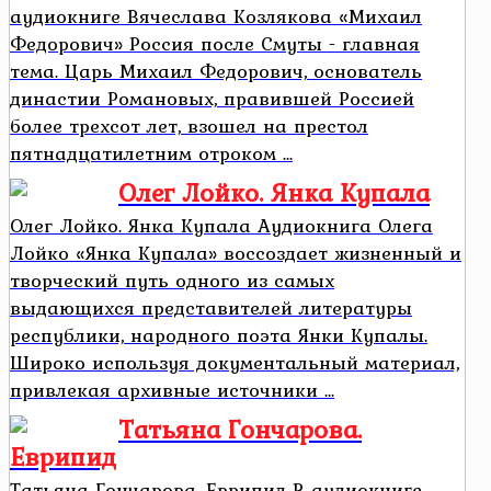
аудиокниге Вячеслава Козлякова «Михаил
Федорович» Россия после Смуты - главная
тема. Царь Михаил Федорович, основатель
династии Романовых, правившей Россией
более трехсот лет, взошел на престол
пятнадцатилетним отроком ...
Олег Лойко. Янка Купала
Олег Лойко. Янка Купала Аудиокнига Олега
Лойко «Янка Купала» воссоздает жизненный и
творческий путь одного из самых
выдающихся представителей литературы
республики, народного поэта Янки Купалы.
Широко используя документальный материал,
привлекая архивные источники ...
Татьяна Гончарова.
Еврипид
Татьяна Гончарова. Еврипид В аудиокниге