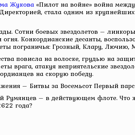
ма Жукова
«Пилот на войне» война межд
Директорией, стала одним из крупнейших
ды. Сотни боевых звездолетов – линкоры
и огня. Конкордианские десанты, восполь
еты пограничья: Грозный, Клару, Лючию, 
ества повисла на волоске, грудью на защ
еты врага, атакуя неприятельские звездо
ордианцев на скорую победу.
ажения – Битвы за Восемьсот Первый парс
й Румянцев – в действующем флоте. Что ж
2622 года?