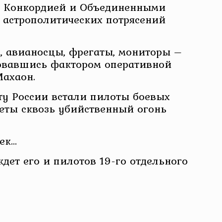
у Конкордией и Объединенными
 астрополитических потрясений
, авианосцы, фрегаты, мониторы –
зовавшись фактором оперативной
Махаон.
иту России встали пилоты боевых
леты сквозь убийственный огонь
ек…
дет его и пилотов 19-го отдельного