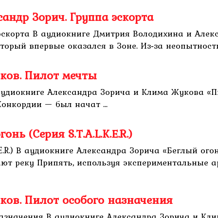
андр Зорич. Группа эскорта
эскорта В аудиокниге Дмитрия Володихина и Алек
который впервые оказался в Зоне. Из‑за неопытности 
ков. Пилот мечты
аудиокниге Александра Зорича и Клима Жукова «П
онкордии — был начат ...
нь (Серия S.T.A.L.K.E.R.)
E.R.) В аудиокниге Александра Зорича «Беглый огонь
ют реку Припять, используя экспериментальные а
ков. Пилот особого назначения
назначения В аудиокниге Александра Зорича и Кл