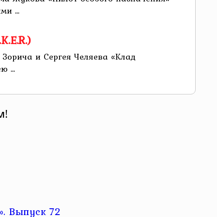
и ...
.E.R.)
а Зорича и Сергея Челяева «Клад
 ...
м!