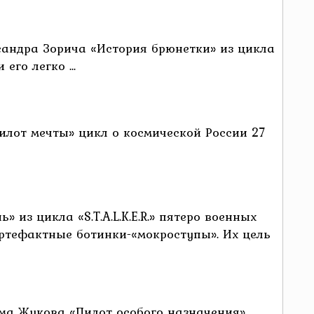
сандра Зорича «История брюнетки» из цикла
его легко ...
илот мечты» цикл о космической России 27
» из цикла «S.T.A.L.K.E.R.» пятеро военных
ртефактные ботинки-«мокроступы». Их цель
има Жукова «Пилот особого назначения»