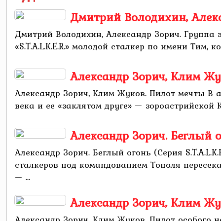
Дмитрий Володихин, Алекс
Дмитрий Володихин, Александр Зорич. Группа 
«S.T.A.L.K.E.R.» молодой сталкер по имени Тим, 
Александр Зорич, Клим Жу
Александр Зорич, Клим Жуков. Пилот мечты В 
века и ее «заклятом друге» — зороастрийской К
Александр Зорич. Беглый ого
Александр Зорич. Беглый огонь (Серия S.T.A.L.K.
сталкеров под командованием Тополя пересека
— ...
Александр Зорич, Клим Жу
Александр Зорич, Клим Жуков. Пилот особого 