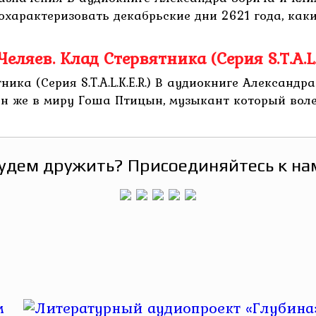
характеризовать декабрьские дни 2621 года, каким
еляев. Клад Стервятника (Серия S.T.A.L.K
ника (Серия S.T.A.L.K.E.R.) В аудиокниге Александр
– он же в миру Гоша Птицын, музыкант который волею
удем дружить? Присоединяйтесь к на