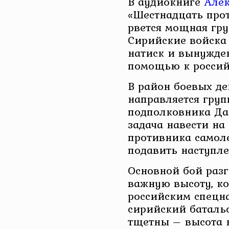
В аудиокниге
Алек
«Шестнадцать прот
рвется мощная гру
Сирийские войска 
натиск и вынужден
помощью к россий
В район боевых де
направляется груп
подполковника Да
задача навести на
противника самол
подавить наступле
Основной бой разг
важную высоту, ко
российским спецн
сирийский батальо
тщетны – высота 