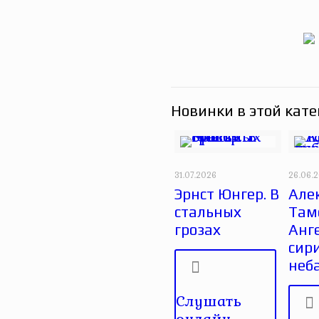
Новинки в этой кате
31.07.2026
26.06.
Эрнст Юнгер. В
Але
стальных
Там
грозах
Анг
сир
неб
Слушать
онлайн