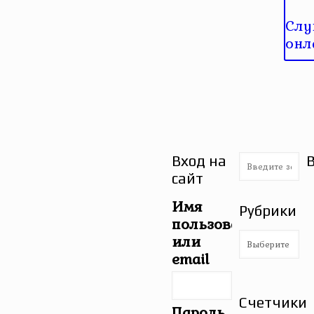
Слу
онл
Вход на
сайт
Имя
Рубрики
пользователя
Рубрики
или
email
Счетчики
Пароль