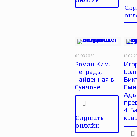
Слу
онл
06.03.2026
13.02.2
Роман Ким.
Иго
Тетрадь,
Бол
найденная в
Вик
Сунчоне
Сми
Адъ
пре
4. Б
Слушать
ков
онлайн