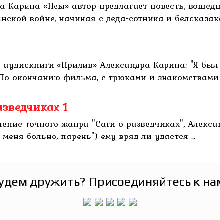
а Карина «Псы» автор предлагает повесть, вошед
кой войне, начиная с деда-сотника и белоказака до
 аудиокниги «Прилив» Александра Карина: "Я был
 По окончанию фильма, с трюками и знакомствами .
азведчиках 1
ление точного жанра "Саги о разведчиках", Алекс
меня больно, парень") ему вряд ли удастся ...
удем дружить? Присоединяйтесь к на