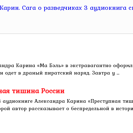
сандра Карина «Ма Бэль» в экстравагантно оформ
 одет в драный пиратский наряд. Завтра у ...
пная тишина России
 аудиокниге Александра Карина «Преступная тиши
рой автор рассказывает о беспредельной в истори