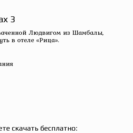
ах 3
ихваченной Людвигом из Шамбалы,
ть в отеле «Рица».
ания
те скачать бесплатно: