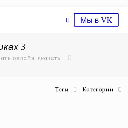
Мы в VK
иках 3
ать онлайн, скачать
Теги
Категории