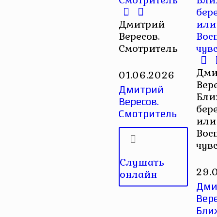
Дмитрий
Вересов.
Смотритель
Дми
01.06.2026
Вер
Дмитрий
Бли
Вересов.
бер
Смотритель
или
Вос
чув
Слушать
29.
онлайн
Дми
Вере
Бли