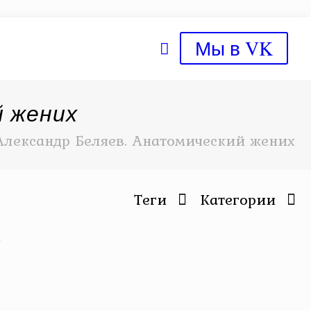
Мы в VK
й жених
Александр Беляев. Анатомический жених
Теги
Категории