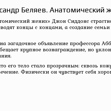
сандр Беляев. Анатомический 
омический жених» Джон Сиддонс страстно
сводят концы с концами, а создание семь
 на загадочное объявление профессора Аб
бещает крупное вознаграждение, но уклоня
ния.
о его тело стало прозрачным: сквозь кож
ечение. Физически он чувствует себя хоро