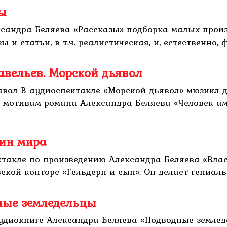
зы
ксандра Беляева «Рассказы» подборка малых произ
 и статьи, в т.ч. реалистическая, и, естественно, ф
Савельев. Морской дьявол
ьявол В аудиоспектакле «Морской дьявол» мюзикл 
 мотивам романа Александра Беляева «Человек-ам
лин мира
ктакле по произведению Александра Беляева «Вла
ой конторе «Гельдерн и сын». Он делает гениально
ные земледельцы
удиокниге Александра Беляева «Подводные землед