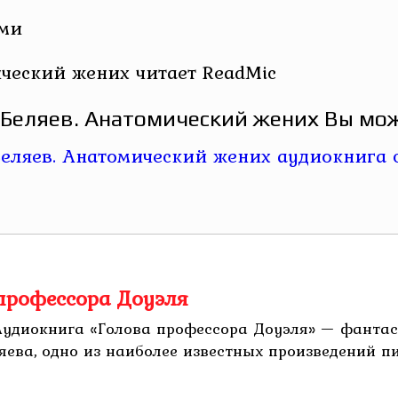
ами
ческий жених читает ReadMic
Беляев. Анатомический жених Вы мож
 профессора Доуэля
 Аудиокнига «Голова профессора Доуэля» — фанта
яева, одно из наиболее известных произведений пи