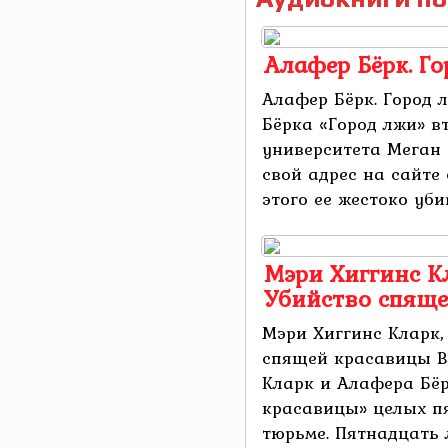
Алафер Бёрк. Г
Алафер Бёрк. Город 
Бёрка «Город лжи» в
университета Меган 
свой адрес на сайте 
этого ее жестоко уби
Мэри Хиггинс Кл
Убийство спящ
Мэри Хиггинс Кларк,
спящей красавицы В
Кларк и Алафера Бё
красавицы» целых пя
тюрьме. Пятнадцать л