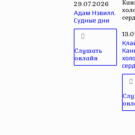
Кан
29.07.2026
хол
Адам Нэвилл.
сер
Судные дни
13.
Кла
Слушать
Кан
онлайн
хол
сер
Слу
онл