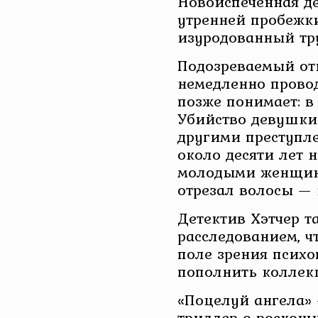
Новоиспеченная де
утренней пробежк
изуродованный тр
Подозреваемый от
немедленно провод
позже понимает: в 
Убийство девушки 
другими преступл
около десяти лет 
молодыми женщина
отрезал волосы — 
Детектив Хэтчер т
расследованием, ч
поле зрения психо
пополнить коллек
«Поцелуй ангела»
триллер о роскош