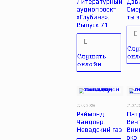
Литературный
Дэви
аудиопроект
Сме
«Глубина».
ты 
Выпуск 71
Слу
Слушать
онл
онлайн
27.07.2026
24.07.
Рэймонд
Пат
Чандлер.
Вен
Невадский газ
Вни
око