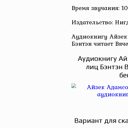
Время звучания: 10
Издательство: Ниг
Аудиокнигу Айзек
Бэнтэн читает Вяч
Аудиокнигу Ай
лиц Бэнтэн 
бе
Вариант для ск