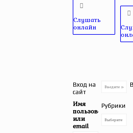
Слушать
онлайн
Слу
онл
Вход на
сайт
Имя
Рубрики
пользователя
Рубрики
или
email