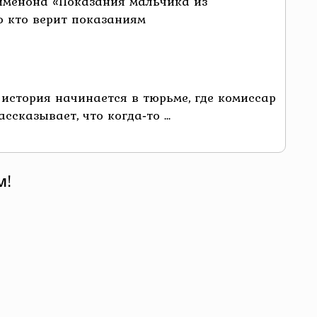
именона «Показания мальчика из
о кто верит показаниям
стория начинается в тюрьме, где комиссар
казывает, что когда‑то ...
м!