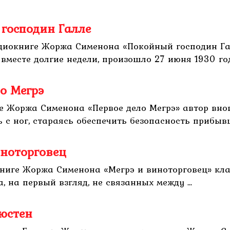
господин Галле
диокниге Жоржа Сименона «Покойный господин Гал
месте долгие недели, произошло 27 июня 1930 года
о Мегрэ
е Жоржа Сименона «Первое дело Мегрэ» автор вно
с ног, стараясь обеспечить безопасность прибывше
иноторговец
ниге Жоржа Сименона «Мегрэ и виноторговец» кла
, на первый взгляд, не связанных между ...
юстен