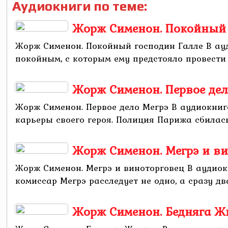
Аудиокниги по теме:
Жорж Сименон. Покойный 
Жорж Сименон. Покойный господин Галле В ау
покойным, с которым ему предстояло провести в
Жорж Сименон. Первое дел
Жорж Сименон. Первое дело Мегрэ В аудиокниг
карьеры своего героя. Полиция Парижа сбилась 
Жорж Сименон. Мегрэ и в
Жорж Сименон. Мегрэ и виноторговец В аудиок
комиссар Мегрэ расследует не одно, а сразу два
Жорж Сименон. Бедняга Ж