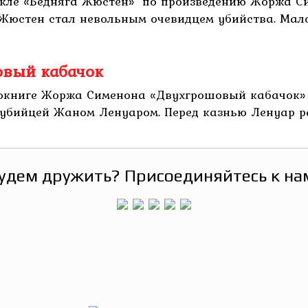
акле «Бедняга Жюстен» по произведению Жоржа С
 Жюстен стал невольным очевидцем убийства. Мал
овый кабачок
книге Жоржа Сименона «Двухгрошовый кабачок» и
убийцей Жаном Ленуаром. Перед казнью Ленуар расс
удем дружить? Присоединяйтесь к на