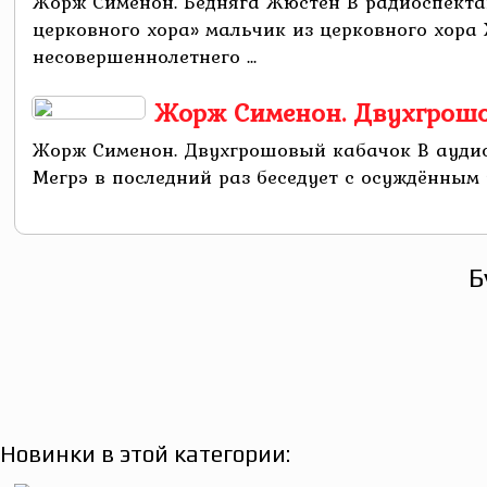
Жорж Сименон. Бедняга Жюстен В радиоспект
церковного хора» мальчик из церковного хора
несовершеннолетнего ...
Жорж Сименон. Двухгрош
Жорж Сименон. Двухгрошовый кабачок В аудио
Мегрэ в последний раз беседует с осуждённым 
Б
Новинки в этой категории: