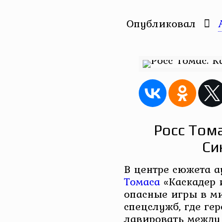
Опубликовал
Росс Тома
Си
В центре сюжета 
Томаса
«Каскадер 
опасные игры в м
спецслужб, где ге
лавировать между