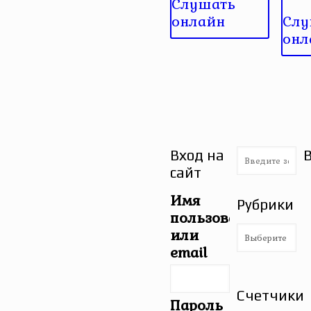
Слушать
онлайн
Слу
онл
Вход на
сайт
Имя
Рубрики
пользователя
Рубрики
или
email
Счетчики
Пароль