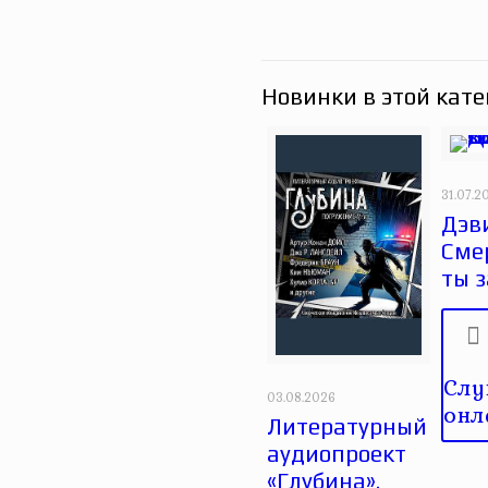
Новинки в этой кате
31.07.2
Дэви
Сме
ты 
Слу
03.08.2026
онл
Литературный
аудиопроект
«Глубина».