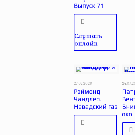
Выпуск 71
Слушать
онлайн
27.07.2026
24.07.
Рэймонд
Пат
Чандлер.
Вен
Невадский газ
Вни
око