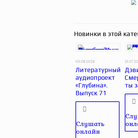
Новинки в этой кате
03.08.2026
31.07.2
Литературный
Дэви
аудиопроект
Сме
«Глубина».
ты 
Выпуск 71
Слу
Слушать
онл
онлайн