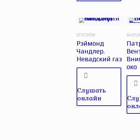
27.07.2026
24.07.
Рэймонд
Пат
Чандлер.
Вен
Невадский газ
Вни
око
Слушать
онлайн
Слу
онл