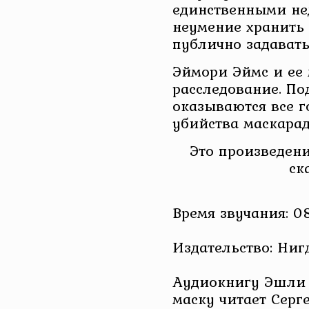
единственными не
неумение хранить
публично задавать
Эймори Эймс и ее
расследование. По
оказываются все г
убийства маскара
Это произведени
ск
Время звучания: 08
Издательство: Ниг
Аудиокнигу Эшли 
маску читает Серг