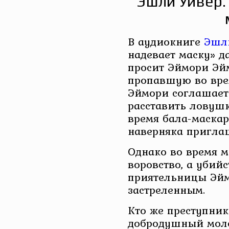
Эшли Уивер.
В аудиокниге
Эшл
надевает маску» д
просит Эймори Эйм
пропавшую во вре
Эймори соглашаетс
расставить ловушк
время бала-маскар
наверняка пригла
Однако во время м
воровство, а убий
приятельницы Эйм
застреленным.
Кто же преступни
добродушный моло