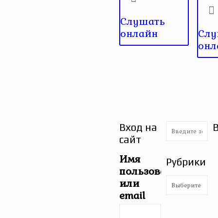
Слушать
онлайн
Слу
онл
Вход на
сайт
Имя
Рубрики
пользователя
Рубрики
или
email