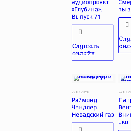
аудиопроект
Сме
«Глубина».
ты 
Выпуск 71
Слу
Слушать
онл
онлайн
27.07.2026
24.07.
Рэймонд
Пат
Чандлер.
Вен
Невадский газ
Вни
око