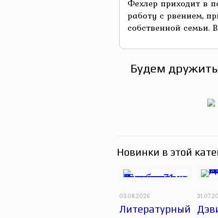
Фехлер приходит в п
работу с рвением, п
собственной семьи. В
Будем дружить
Новинки в этой кате
03.08.2026
31.07.2
Литературный
Дэви