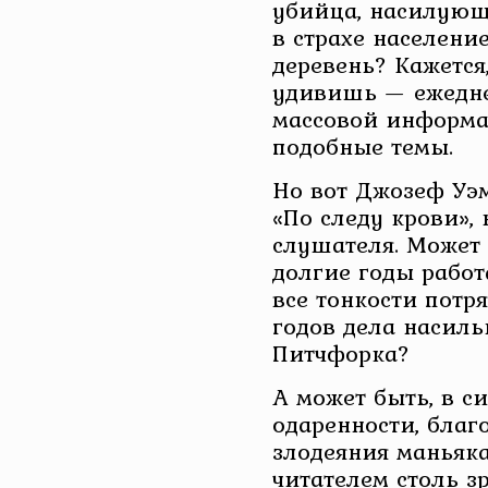
убийца, насилующ
в страхе населени
деревень? Кажется
удивишь — ежедне
массовой информ
подобные темы.
Но вот Джозеф Уэм
«По следу крови»,
слушателя. Может 
долгие годы работ
все тонкости потр
годов дела насил
Питчфорка?
А может быть, в с
одаренности, благ
злодеяния маньяка
читателем столь з