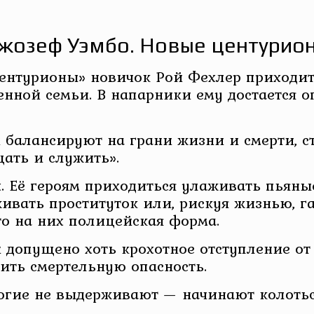
жозеф Уэмбо. Новые центурио
ентурионы» новичок Рой Фехлер приходит 
венной семьи. В напарники ему достаетс
 балансируют на грани жизни и смерти, с
ать и служить».
. Её героям приходиться улаживать пьяны
ивать проституток или, рискуя жизнью, г
что на них полицейская форма.
и допущено хоть крохотное отступление от
тить смертельную опасность.
ногие не выдерживают — начинают колотьс