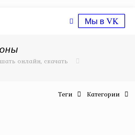
Мы в VK
ионы
шать онлайн, скачать
Теги
Категории