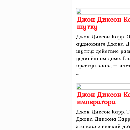
Джон Диксон Ка
шутку
Джон Диксон Карр. О
аудиокниге Джона Д
шутку» действие раз
уединённом доме. Гл
преступление, — час
...
Джон Диксон Ка
императора
Джон Диксон Карр. 
Джона Диксона Карр
это классический де