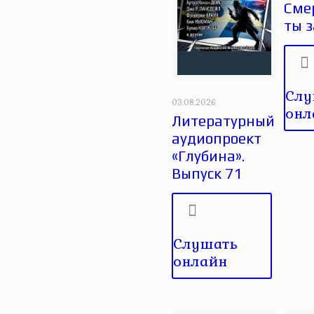
Сме
ты 
Слу
03.08.2026
онл
Литературный
аудиопроект
«Глубина».
Выпуск 71
Слушать
онлайн