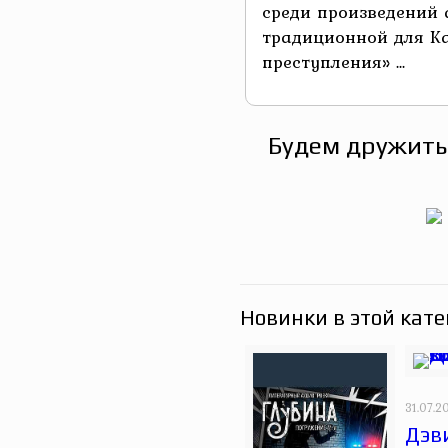
среди произведений а
традиционной для К
преступления» ...
Будем дружить
Новинки в этой кате
31.07.2
Дэви