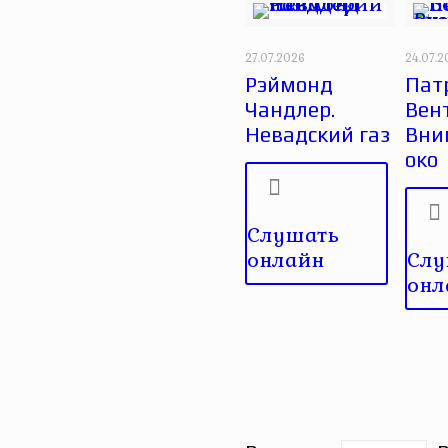
27.07.2026
24.07.
Рэймонд
Пат
Чандлер.
Вен
Невадский газ
Вни
око
Слушать
онлайн
Слу
онл