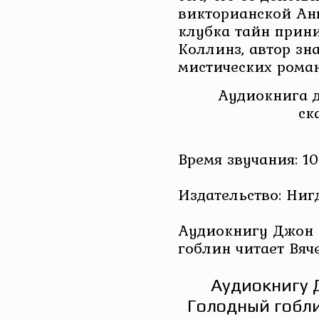
викторианской Анг
клубка тайн прини
Коллинз, автор зн
мистических рома
Аудиокнига д
ск
Время звучания: 10
Издательство: Ниг
Аудиокнигу Джон 
гоблин читает Вяч
Аудиокнигу 
Голодный гобли