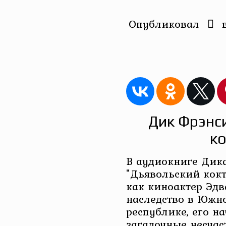
Опубликовал
Дик Фрэнс
ко
В аудиокниге Дик
"Дьявольский кокте
как киноактер Эд
наследство в Южн
республике, его н
загадочные несчас