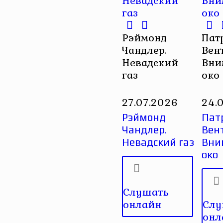
Рэймонд
Пат
Чандлер.
Вент
Невадский
Вни
газ
око
27.07.2026
24.
Рэймонд
Пат
Чандлер.
Вен
Невадский газ
Вни
око
Слушать
онлайн
Слу
онл