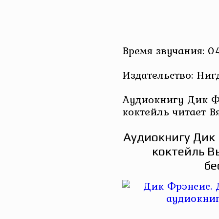
Время звучания: 0
Издательство: Ниг
Аудиокнигу Дик Ф
коктейль читает В
Аудиокнигу Дик 
коктейль В
бе