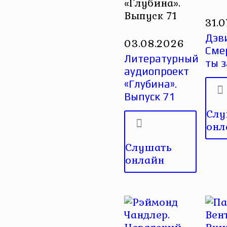
«Глубина».
Выпуск 71
31.
Дэви
03.08.2026
Сме
Литературный
ты 
аудиопроект
«Глубина».
Выпуск 71
Слу
онл
Слушать
онлайн