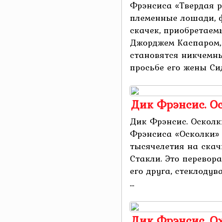
Фрэнсиса «Твердая 
племенные лошади, 
скачек, приобретае
Джорджем Каспаром, 
становятся никчемн
просьбе его жены Сид 
Дик Фрэнсис. О
Дик Фрэнсис. Осколк
Фрэнсиса «Осколки» 
тысячелетия на скач
Стакли. Это перевор
его друга, стеклодув
...
Дик Фрэнсис. О