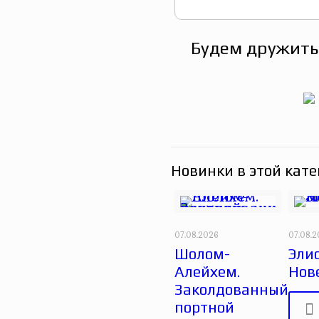
Будем дружить
Новинки в этой кате
07.08.2026
07.08.
Шолом-
Эли
Алейхем.
Нов
Заколдованный
портной