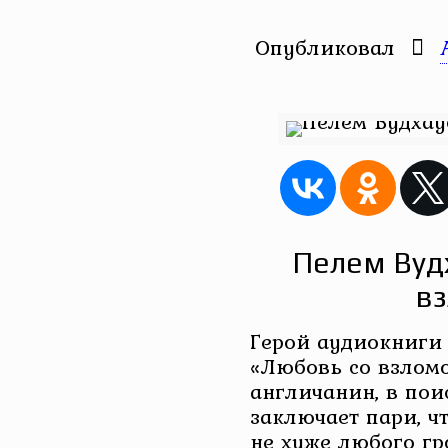
Опубликовал
Пелем Вуд
в
Герой аудиокниги
«Любовь со взлом
англичанин, в по
заключает пари, ч
не хуже любого г