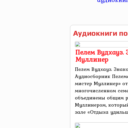
Аудиокниги по
Пелем Вудхауз. 
Муллинер
Пелем Вудхауз. Знак
Аудиосборник Пелема
мистер Муллинер» от
многочисленном семе
объединены общим р
Муллинером, который
зале «Отдыха удильщи