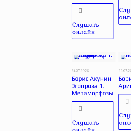
Слу
онл
Слушать
онлайн
31.07.2026
22.07.
Борис Акунин.
Бори
Эгопроза 1.
Ари
Метаморфозы
Слу
Слушать
онл
онлайн