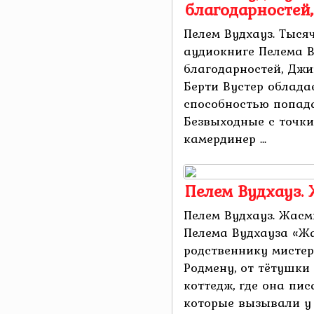
благодарностей,
Пелем Вудхауз. Тыся
аудиокниге Пелема 
благодарностей, Джи
Берти Вустер облада
способностью попада
Безвыходные с точки
камердинер ...
Пелем Вудхауз.
Пелем Вудхауз. Жас
Пелема Вудхауза «Ж
родственнику мисте
Родмену, от тётушки
коттедж, где она пи
которые вызывали у .