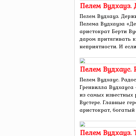
Пелем Вудхауз. 
Пелем Вудхауз. Держ
Пелема Вудхауза «Де
аристократ Берти Ву
даром притягивать к
неприятности. И если
Пелем Вудхаус. 
Пелем Вудхаус. Радо
Гренвилла Вудхауса 
из самых известных 
Вустере. Главные гер
аристократ, богатый 
Пелем Вудхауз.