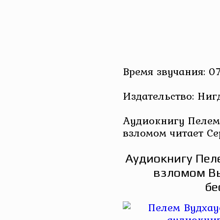
Время звучания: 0
Издательство: Ниг
Аудиокнигу Пелем
взломом читает Се
Аудиокнигу Пеле
взломом Вы
бе