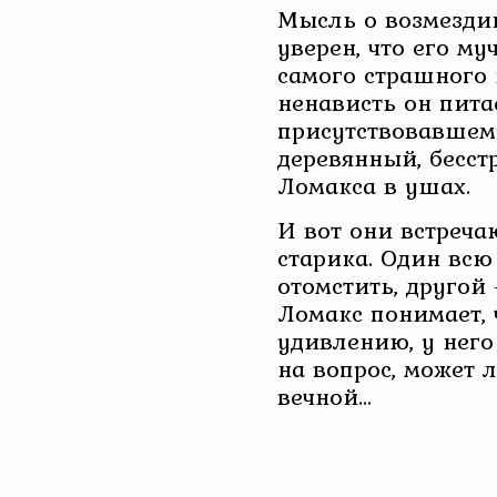
Мысль о возмездии
уверен, что его м
самого страшного 
ненависть он пита
присутствовавшему
деревянный, бесст
Ломакса в ушах.
И вот они встреча
старика. Один всю
отомстить, другой
Ломакс понимает, ч
удивлению, у него
на вопрос, может 
вечной…