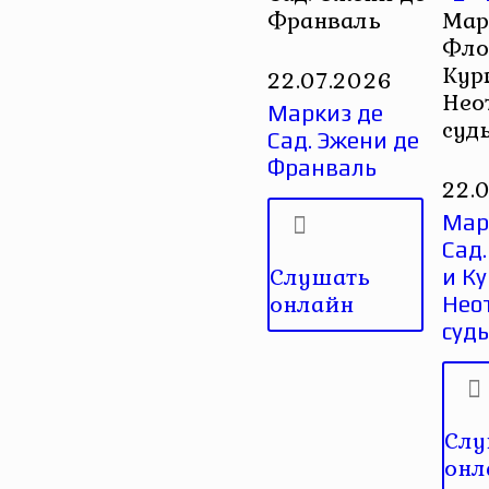
Франваль
Мар
Фло
Кур
22.07.2026
Нео
Маркиз де
суд
Сад. Эжени де
Франваль
22.
Мар
Сад
Слушать
и Ку
онлайн
Нео
суд
Слу
онл