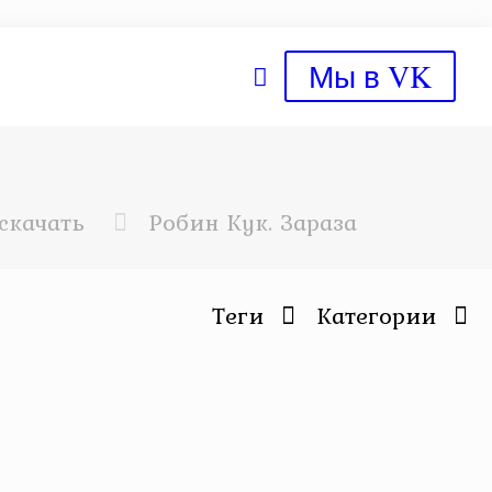
Мы в VK
скачать
Робин Кук. Зараза
Теги
Категории