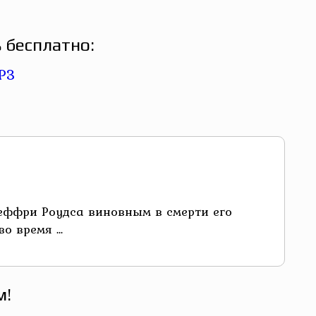
 бесплатно:
жеффри Роудса виновным в смерти его
 время ...
м!