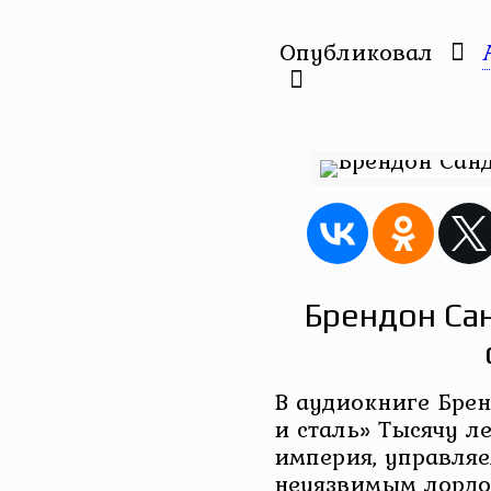
Опубликовал
Брендон Са
В аудиокниге Брен
и сталь» Тысячу л
империя, управля
неуязвимым лордо