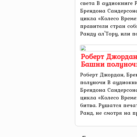
света В аудиокниге 
Брендона Сандерсона
цикла «Колесо Време
правители стран соб
Ранду ал'Тору, или п
Роберт Джордан
Башни полуноч
Роберт Джордан, Бре
полуночи В аудиокн
Брендона Сандерсон
цикла «Колесо Време
битва. Рушатся печа
Ранд, не смотря на пр