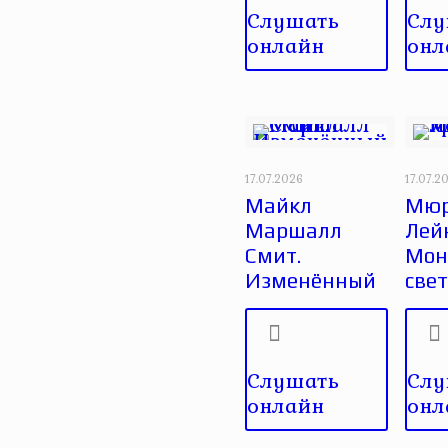
Слушать
Слу
онлайн
онл
17.07.2026
17.07.2
Майкл
Мюр
Маршалл
Лей
Смит.
Монс
Изменённый
све
Слушать
Слу
онлайн
онл