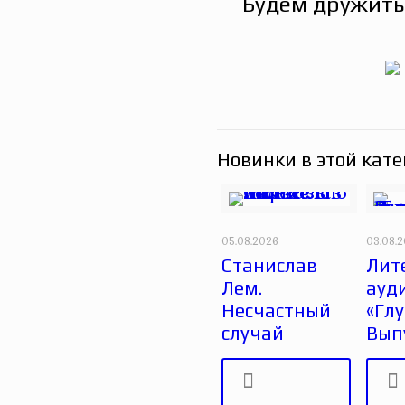
Будем дружить
Новинки в этой кате
05.08.2026
03.08.
Станислав
Лит
Лем.
ауд
Несчастный
«Глу
случай
Вып