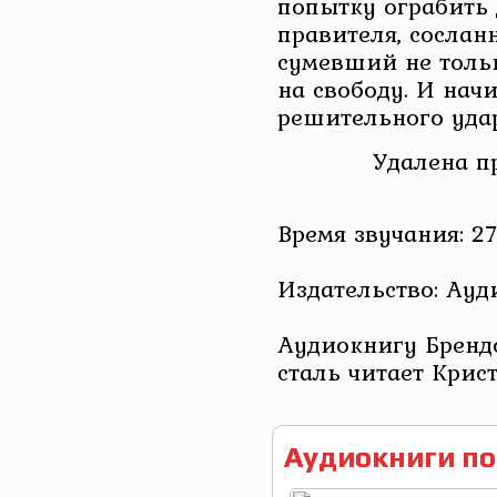
попытку ограбить 
правителя, сослан
сумевший не тольк
на свободу. И нач
решительного уда
Удалена п
Время звучания: 27
Издательство: Ау
Аудиокнигу Брендо
сталь читает Крис
Аудиокниги по