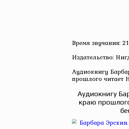
Время звучания: 21
Издательство: Ниг
Аудиокнигу Барба
прошлого читает 
Аудиокнигу Ба
краю прошлого
бе