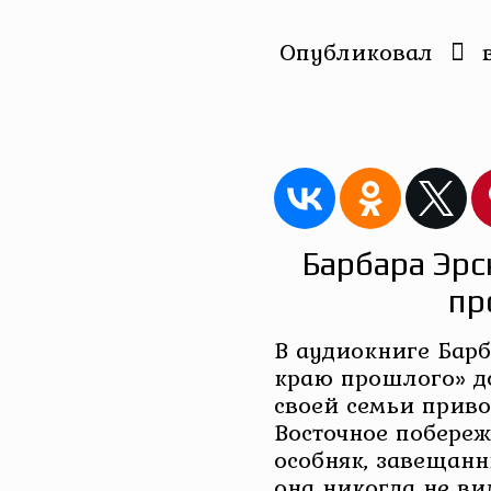
Опубликовал
Барбара Эрс
пр
В аудиокниге Бар
краю прошлого» д
своей семьи приво
Восточное побереж
особняк, завещанн
она никогда не ви