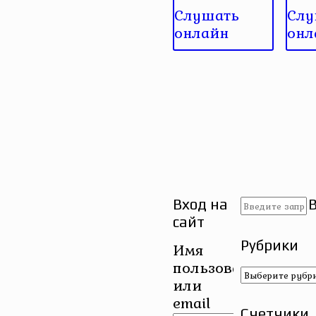
Слушать
Слу
онлайн
онл
Вход на
сайт
Рубрики
Имя
пользователя
Рубрики
или
email
Счетчики