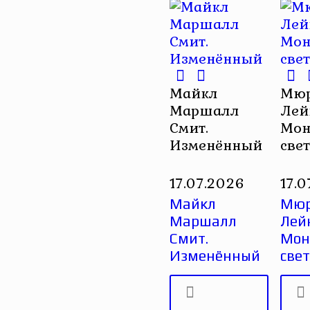
Майкл
Мюр
Маршалл
Лей
Смит.
Мон
Изменённый
све
17.07.2026
17.
Майкл
Мюр
Маршалл
Лей
Смит.
Монс
Изменённый
све