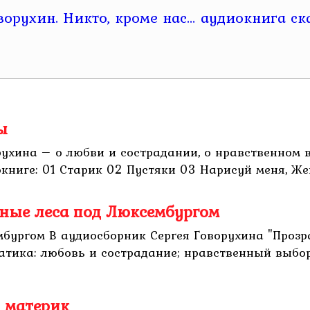
ы
рухина – о любви и сострадании, о нравственном 
книге: 01 Старик 02 Пустяки 03 Нарисуй меня, Жен
чные леса под Люксембургом
мбургом В аудиосборник Сергея Говорухина "Проз
атика: любовь и сострадание; нравственный выбо
 материк