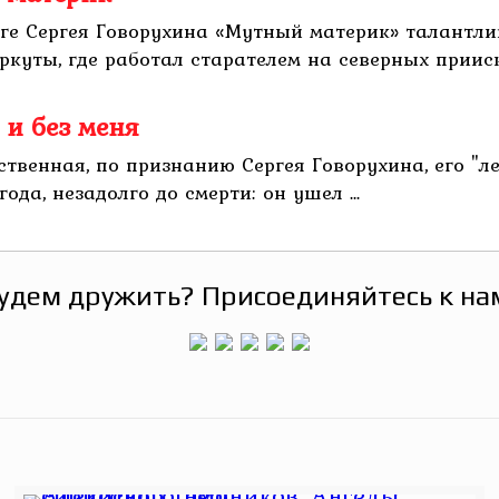
иге Сергея Говорухина «Мутный материк» талантли
куты, где работал старателем на северных прииска
 и без меня
нственная, по признанию Сергея Говорухина, его 
да, незадолго до смерти: он ушел ...
удем дружить? Присоединяйтесь к на