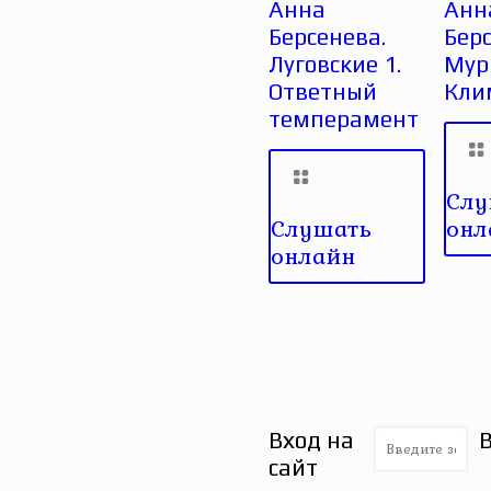
Анна
Анн
Берсенева.
Берс
Луговские 1.
Мур
Ответный
Кли
темперамент
Слу
Слушать
онл
онлайн
Вход на
сайт