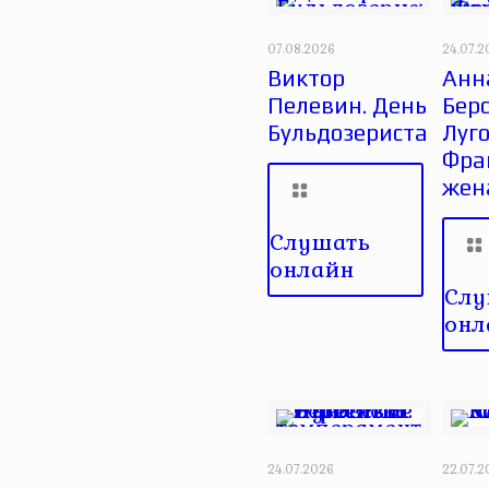
07.08.2026
24.07.
Виктор
Анн
Пелевин. День
Берс
Бульдозериста
Луго
Фра
жен
Слушать
онлайн
Слу
онл
24.07.2026
22.07.