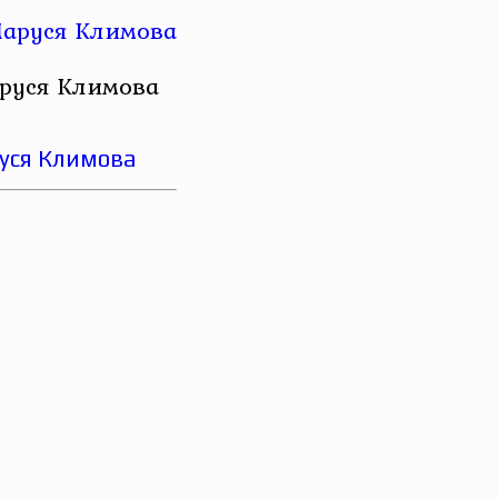
аруся Климова
руся Климова