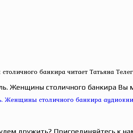
столичного банкира читает Татьяна Теле
ль. Женщины столичного банкира Вы м
удем дружить? Присоединяйтесь к на