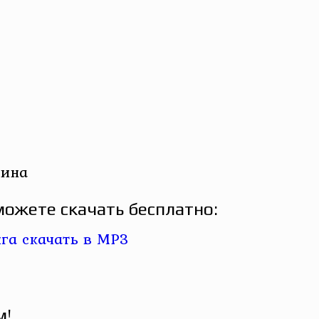
гина
ожете скачать бесплатно:
м!