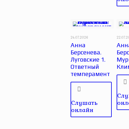
24.07.2026
22.07.
Анна
Анн
Берсенева.
Берс
Луговские 1.
Мур
Ответный
Кли
темперамент
Слу
Слушать
онл
онлайн