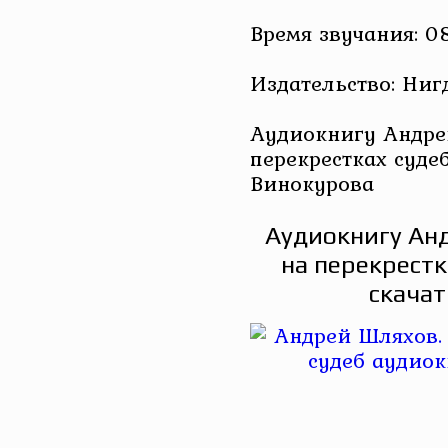
Время звучания: 0
Издательство: Ниг
Аудиокнигу Андре
перекрестках суде
Винокурова
Аудиокнигу Ан
на перекрестк
скачат