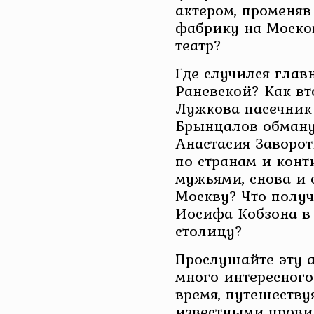
актером, променя
фабрику на Моско
театр?
Где случился гла
Раневской? Как в
Лужкова пасечник
Брынцалов обману
Анастасия Заворот
по странам и конт
мужьями, снова и 
Москву? Что полу
Иосифа Кобзона в 
столицу?
Прослушайте эту а
много интересного
время, путешеству
известными прови