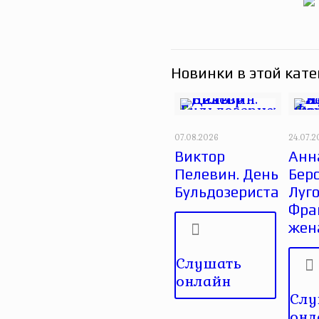
Новинки в этой кате
07.08.2026
24.07.
Виктор
Анн
Пелевин. День
Берс
Бульдозериста
Луго
Фра
жен
Слушать
онлайн
Слу
онл