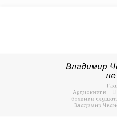
Владимир Ч
не
Гла
Аудиокниги
боевики слушать
Владимир Чвано