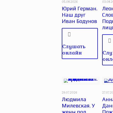
05.08.2026
03.08.
Юрий Герман.
Лео
Наш друг
Сло
Иван Бодунов
Под
лиц
Слушать
онлайн
Слу
онл
29.07.2026
27.07.2
Людмила
Анн
Милевская. У
Дан
жены под
Пож