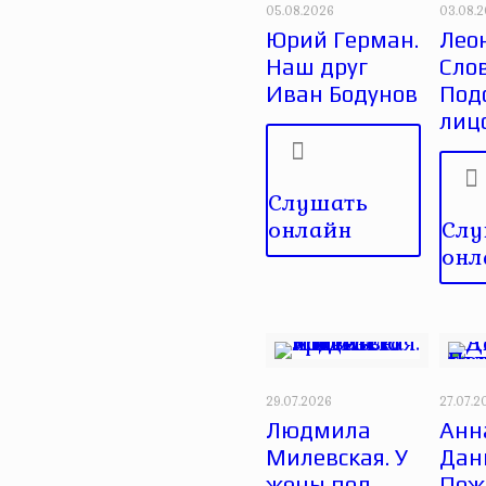
05.08.2026
03.08.
Юрий Герман.
Лео
Наш друг
Сло
Иван Бодунов
Под
лиц
Слушать
онлайн
Слу
онл
29.07.2026
27.07.2
Людмила
Анн
Милевская. У
Дан
жены под
Пож