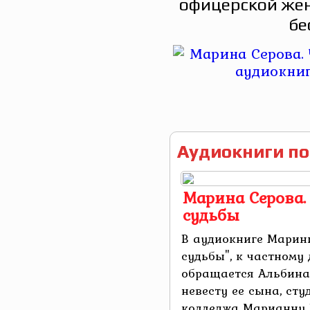
офицерской жен
бе
Аудиокниги по
Марина Серова.
судьбы
В аудиокниге Марин
судьбы", к частному
обращается Альбина
невесту ее сына, ст
колледжа Марианну 