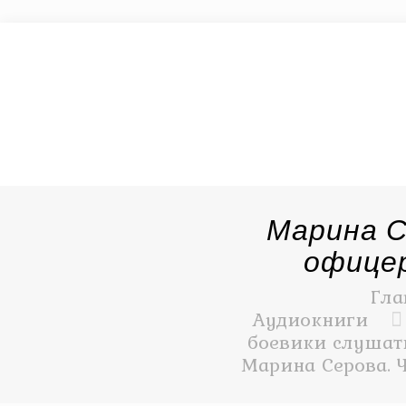
Марина С
офице
Гла
Аудиокниги
боевики слушать
Марина Серова. 