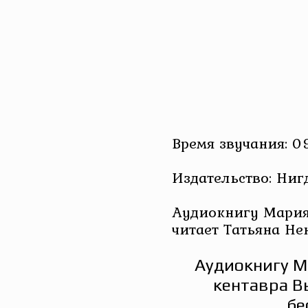
Время звучания: 09
Издательство: Ниг
Аудиокнигу Мария 
читает Татьяна Не
Аудиокнигу М
кентавра В
бе