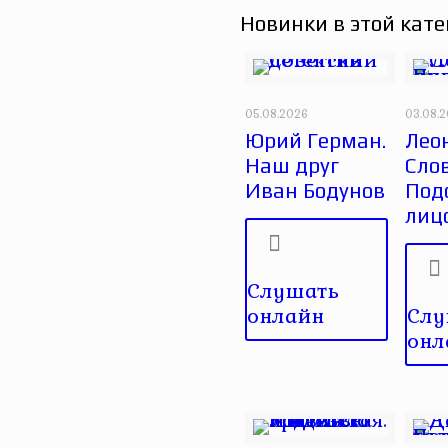
Новинки в этой кате
05.08.2026
03.08.
Юрий Герман.
Лео
Наш друг
Сло
Иван Бодунов
Под
лиц
Слушать
онлайн
Слу
онл