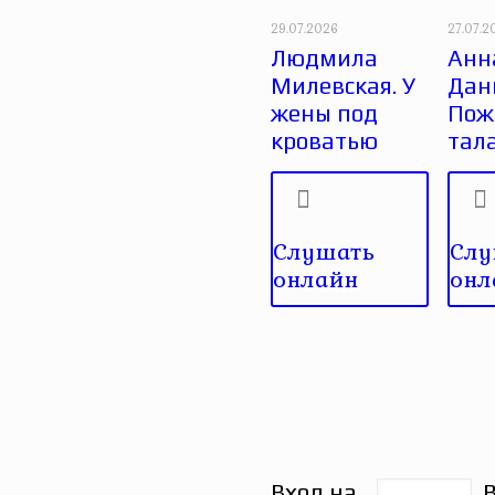
29.07.2026
27.07.2
Людмила
Анн
Милевская. У
Дан
жены под
Пож
кроватью
тал
Слушать
Слу
онлайн
онл
Вход на