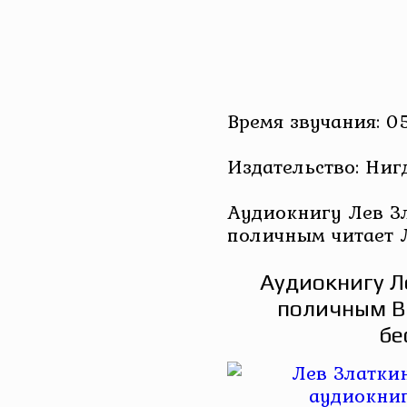
Время звучания: 0
Издательство: Ниг
Аудиокнигу Лев Зл
поличным читает 
Аудиокнигу Л
поличным В
бе