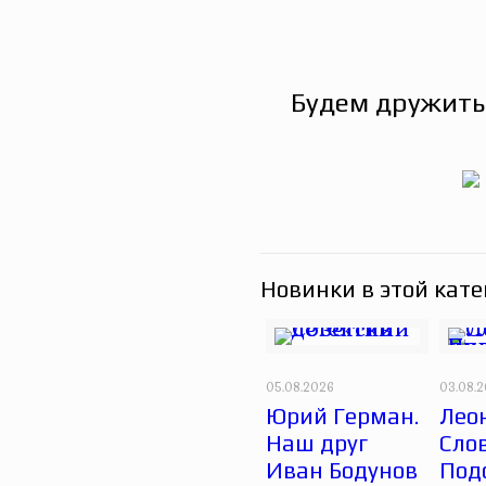
Будем дружить
Новинки в этой кате
05.08.2026
03.08.
Юрий Герман.
Лео
Наш друг
Сло
Иван Бодунов
Под