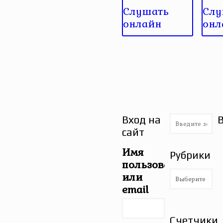
Слушать
Слу
онлайн
онл
Вход на
сайт
Имя
Рубрики
пользователя
Рубрики
или
email
Счетчики