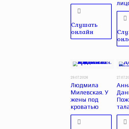
лиц
Слушать
онлайн
Слу
онл
29.07.2026
27.07.2
Людмила
Анн
Милевская. У
Дан
жены под
Пож
кроватью
тал