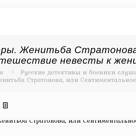
неры. Женитьба Стратонов
тешествие невесты к жен
и
Русские детективы и боевики слуша
енитьба Стратонова, или Сентиментальное