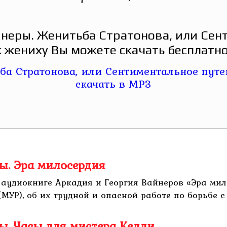
йнеры. Женитьба Стратонова, или Сен
к жениху Вы можете скачать бесплатно
ы. Эра милосердия
 аудиокниге Аркадия и Георгия Вайнеров «Эра ми
УР), об их трудной и опасной работе по борьбе с .
ы. Часы для мистера Келли