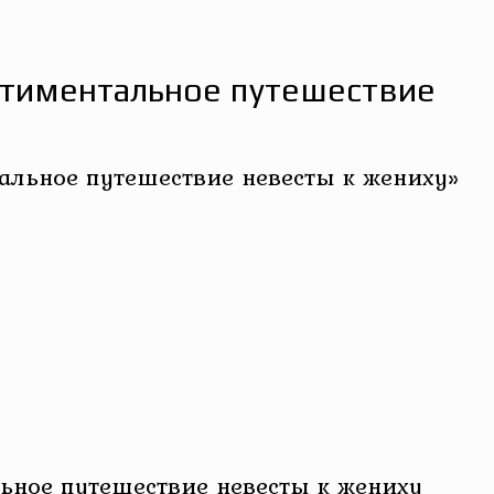
ентиментальное путешествие
альное путешествие невесты к жениху»
ьное путешествие невесты к жениху