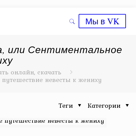
Мы в VK
а, или Сентиментальное
иху
ть онлайн, скачать
 путешествие невесты к жениху
Теги
Категории