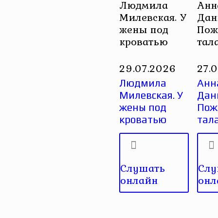
Людмила
Анн
Милевская. У
Дан
жены под
Пож
кроватью
тал
29.07.2026
27.
Людмила
Анн
Милевская. У
Дан
жены под
Пож
кроватью
тал
Слушать
Слу
онлайн
онл