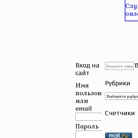
Слу
онл
Вход на
сайт
Рубрики
Имя
пользователя
Рубрики
или
email
Счетчики
Пароль