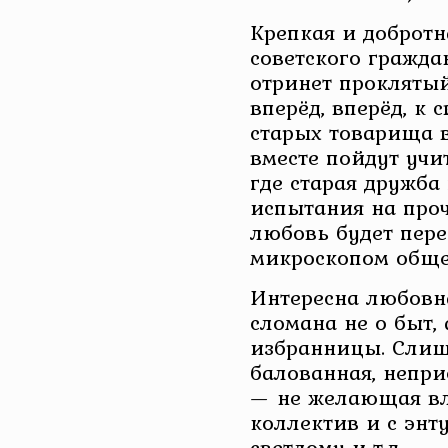
Крепкая и добротн
советского гражда
отринет прокляты
вперёд, вперёд, к
старых товарища в
вместе пойдут учи
где старая дружба
испытания на проч
любовь будет пер
микроскопом обще
Интересна любовна
сломана не о быт,
избранницы. Слиш
балованная, непри
— не желающая вл
коллектив и с энт
светлому и т.д.