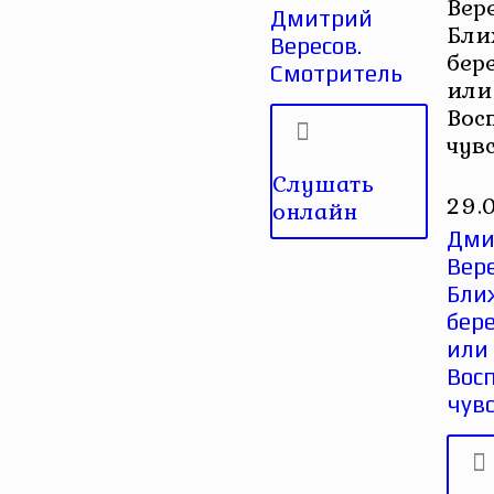
Вер
Дмитрий
Бли
Вересов.
бер
Смотритель
или
Вос
чув
Слушать
29.
онлайн
Дми
Вере
Бли
бере
или
Вос
чув