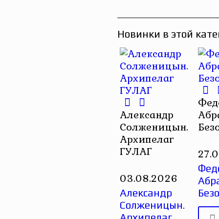
Новинки в этой кате
Фед
Александр
Абр
Солженицын.
Без
Архипелаг
ГУЛАГ
27.
Фед
03.08.2026
Абр
Александр
Без
Солженицын.
Архипелаг