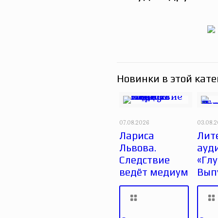
Новинки в этой кате
07.08.2026
03.08.
Лариса
Лит
Львова.
ауд
Следствие
«Глу
ведёт медиум
Вып