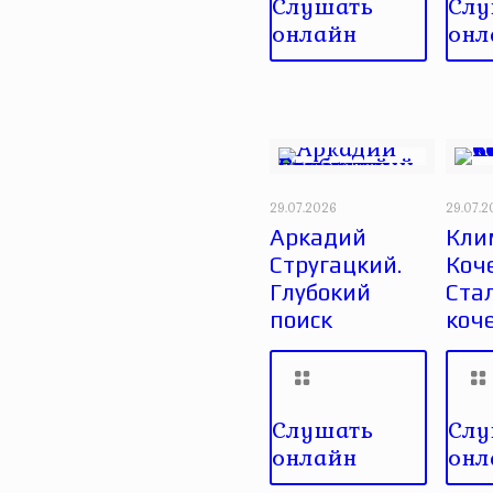
Слушать
Слу
онлайн
онл
29.07.2026
29.07.
Аркадий
Кли
Стругацкий.
Коче
Глубокий
Ста
поиск
коч
Слушать
Слу
онлайн
онл