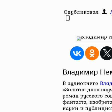
Опубликовал
Владимир Нем
В аудиокниге
Вла
«Золотое дно» нау
роман русского со
фантаста, изобрет
науки и публицист