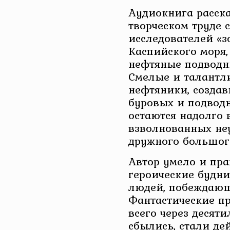
Аудиокнига расск
творческом труде 
исследователей «з
Каспийского моря
нефтяные подводн
Смелые и талантл
нефтяники, созда
буровых и подвод
остаются надолго 
взволнованных не
дружного большог
Автор умело и пр
героические будни
людей, побеждающ
Фантастические пр
всего через десяти
сбылись, стали де