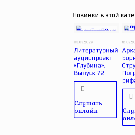
Новинки в этой кате
03.08.2026
31.07.2
Литературный
Арк
аудиопроект
Бор
«Глубина».
Стру
Выпуск 72
Пог
риф
Слушать
онлайн
Слу
онл