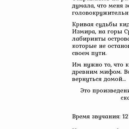
думала, что меня з
головокружительн
Кривая судьбы ки
Измира, на горы С
лабиринты острова
которые не остано
своем пути.
Им нужно то, что к
древним мифом. Вс
вернуться домой…
Это произведени
ск
Время звучания: 12