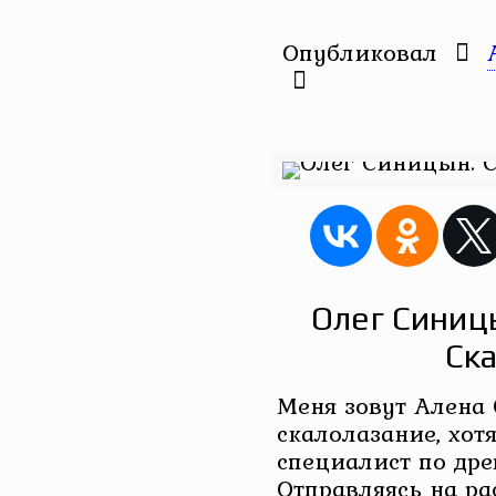
Опубликовал
Олег Синицы
Ск
Меня зовут Алена
скалолазание, хот
специалист по дре
Отправляясь на ра