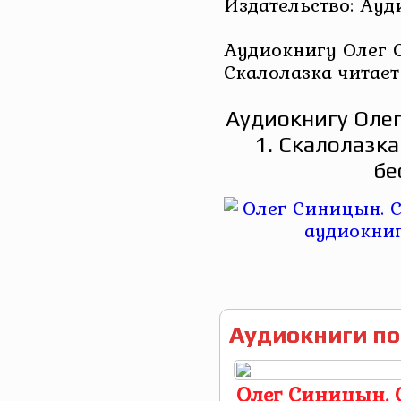
Издательство: Ау
Аудиокнигу Олег С
Скалолазка читае
Аудиокнигу Олег
1. Скалолазк
бе
Аудиокниги по
Олег Синицын. 