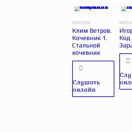
29.07.2026
29.07.
Клим Ветров.
Игор
Кочевник 1.
Код
Стальной
Зар
кочевник
Слу
Слушать
онл
онлайн