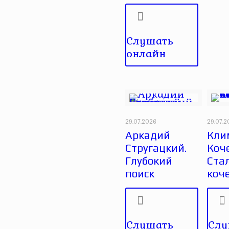
Слушать
онлайн
29.07.2026
29.07.
Аркадий
Кли
Стругацкий.
Коче
Глубокий
Ста
поиск
коч
Слушать
Слу