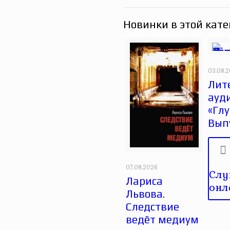
Новинки в этой кате
03.08.
Лит
ауд
«Глу
Вып
07.08.2026
Слу
Лариса
онл
Львова.
Следствие
ведёт медиум