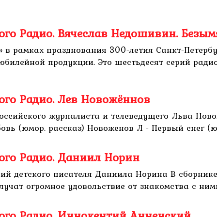
ого Радио. Вячеслав Недошивин. Безы
й» в рамках празднования 300-летия Санкт-Петер
 юбилейной продукции. Это шестьдесят серий рад
ого Радио. Лев Новожённов
российского журналиста и телеведущего Льва Нов
вь (юмор. рассказ) Новоженов Л - Первый снег (юм
ого Радио. Даниил Норин
ний детского писателя Даниила Норина В сборник
учат огромное удовольствие от знакомства с ними. 
ого Радио. Иннокентий Анненский