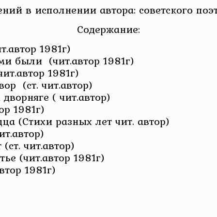
ний в исполнении автора: советского поэ
Содержание:
т.автор 1981г)
ми были (чит.автор 1981г)
ит.автор 1981г)
ор (ст. чит.автор)
дворняге ( чит.автор)
ор 1981г)
ца (Стихи разных лет чит. автор)
ит.автор)
ст. чит.автор)
ье (чит.автор 1981г)
втор 1981г)