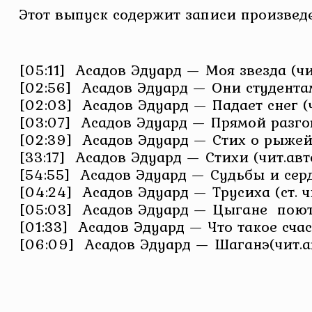
Этот выпуск содержит записи произведе
[05:11] Асадов Эдуард — Моя звезда (чи
[02:56] Асадов Эдуард — Они студента
[02:03] Асадов Эдуард — Падает снег (ч
[03:07] Асадов Эдуард — Прямой разгов
[02:39] Асадов Эдуард — Стих о рыжей 
[33:17] Асадов Эдуард — Стихи (чит.авт
[54:55] Асадов Эдуард — Судьбы и серд
[04:24] Асадов Эдуард — Трусиха (ст. ч
[05:03] Асадов Эдуард — Цыгане поют (
[01:33] Асадов Эдуард — Что такое счаст
[06:09] Асадов Эдуард — Шаганэ(чит.а