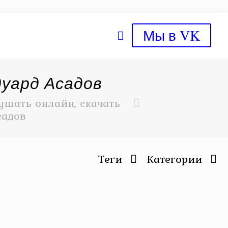
Мы в VK
дуард Асадов
ушать онлайн, скачать
садов
Теги
Категории