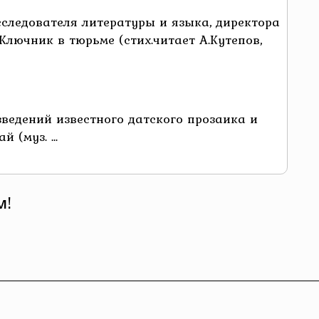
сследователя литературы и языка, директора
ючник в тюрьме (стих.читает А.Кутепов,
зведений известного датского прозаика и
 (муз. ...
м!