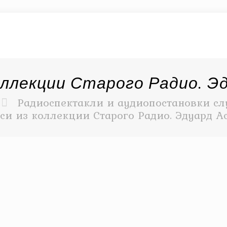
оллекции Старого Радио. Э
Радиоспектакли и аудиопостановки сл
си из коллекции Старого Радио. Эдуард А