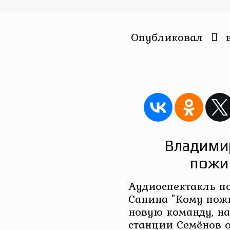
Опубликовал
Владимир
пожи
Аудиоспектакль п
Санина "Кому пож
новую команду, н
станции Семёнов о