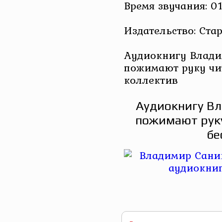
Время звучания: 0
Издательство: Ста
Аудиокнигу Влади
пожимают руку чи
коллектив
Аудиокнигу Вл
пожимают руку
бе