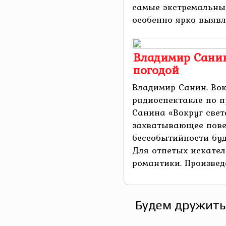
самые экстремальные
особенно ярко выявля
Владимир Санин.
погодой
Владимир Санин. Вок
радиоспектакле по 
Санина «Вокруг свет
захватывающее пове
бессобытийности буд
Для отпетых искате
романтики. Произведе
Будем дружить