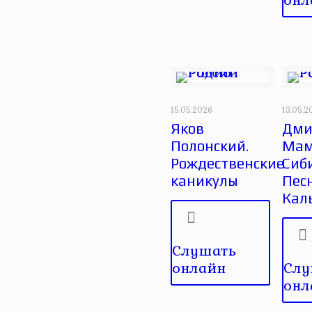
15.05.2026
13.05.2
Яков
Дми
Полонский.
Мам
Рождественские
Сиб
каникулы
Пес
Кал
Слушать
онлайн
Слу
онл