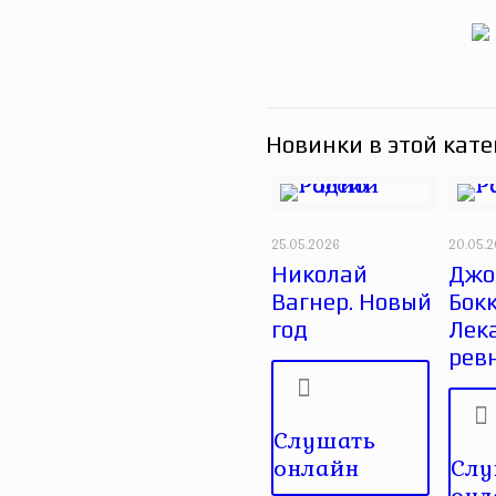
Новинки в этой кате
25.05.2026
20.05.
Николай
Джо
Вагнер. Новый
Бок
год
Лек
рев
Слушать
онлайн
Слу
онл