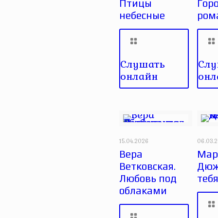
Птицы
Гор
небесные
ром
Слушать
Слу
онлайн
онл
15.04.2026
06.03.
Вера
Мар
Ветковская.
Дюж
Любовь под
тебя
облаками