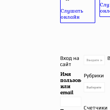
Слу
Слушать
онл
онлайн
Вход на
сайт
Имя
Рубрики
пользователя
Рубрики
или
email
Счетчики