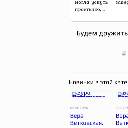
могла уснуть – зав
простыню, ...
Будем дружить
Новинки в этой кате
08.05.2026
29.04.
Вера
Вер
Ветковская.
Ветк