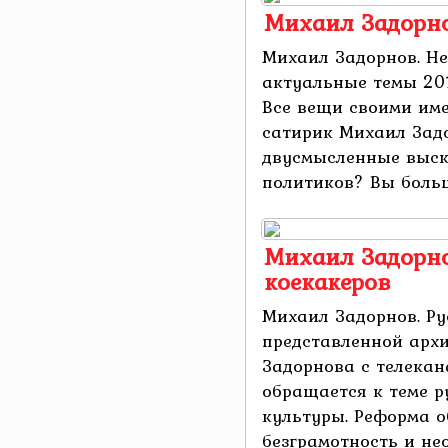
Михаил Задорно
Михаил Задорнов. Н
актуальные темы 201
Все вещи своими им
сатирик Михаил Зад
двусмысленные выск
политиков? Вы больше
Михаил Задорно
коекакеров
Михаил Задорнов. Ру
представленной арх
Задорнова с телекан
обращается к теме р
культуры. Реформа об
безграмотность и нео