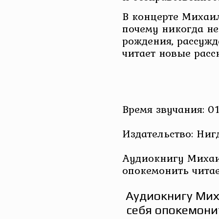
В концерте Михаил
почему никогда не
рождения, рассужд
читает новые расс
Время звучания: 01
Издательство: Ниг
Аудиокнигу Михаил
опокемонить чита
Аудиокнигу Мих
себя опокемони