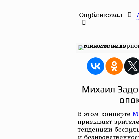
Опубликовал
Михаил Задо
опо
В этом концерте
М
призывает зрител
тенденции бескуль
и безнравственнос