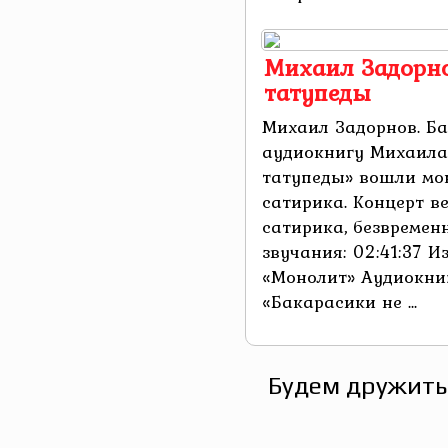
Михаил Задорно
татупеды
Михаил Задорнов. Ба
аудиокнигу Михаила
татупеды» вошли мон
сатирика. Концерт в
сатирика, безвремен
звучания: 02:41:37 И
«Монолит» Аудиокни
«Бакарасики не ...
Будем дружить