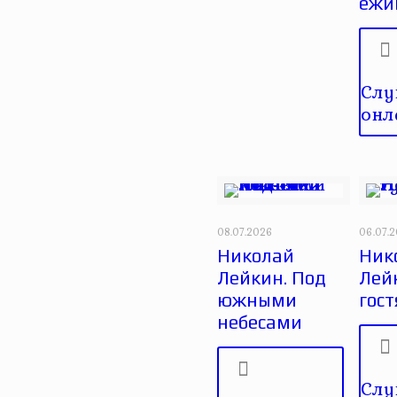
ежи
Слу
онл
08.07.2026
06.07.
Николай
Ник
Лейкин. Под
Лейк
южными
гост
небесами
Слу