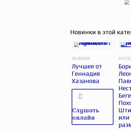
Новинки в этой кате
05.08.2026
31.07.2
Лучшее от
Бор
Геннадия
Лео
Хазанова
Паве
Нес
Беге
Пох
Слушать
Шти
онлайн
или
раз