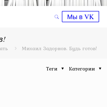
Мы в VK
в!
ать
Михаил Задорнов. Будь готов!
Теги
Категории