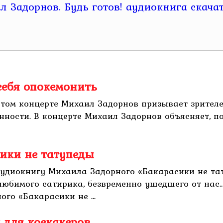
себя опокемонить
этом концерте Михаил Задорнов призывает зрител
нности. В концерте Михаил Задорнов объясняет, п
ики не татупеды
аудиокнигу Михаила Задорного «Бакарасики не та
любимого сатирика, безвременно ушедшего от нас… 
го «Бакарасики не ...
 для коекакеров