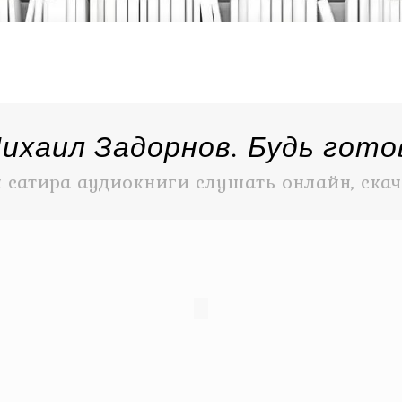
ихаил Задорнов. Будь гото
 сатира аудиокниги слушать онлайн, скач