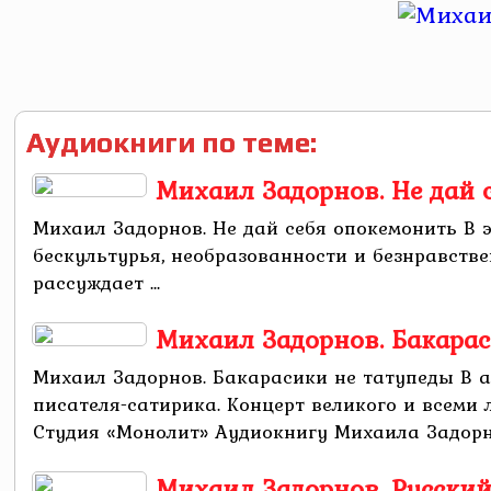
Аудиокниги по теме:
Михаил Задорнов. Не дай 
Михаил Задорнов. Не дай себя опокемонить В 
бескультурья, необразованности и безнравстве
рассуждает ...
Михаил Задорнов. Бакарас
Михаил Задорнов. Бакарасики не татупеды В 
писателя-сатирика. Концерт великого и всеми 
Студия «Монолит» Аудиокнигу Михаила Задорно
Михаил Задорнов. Русский