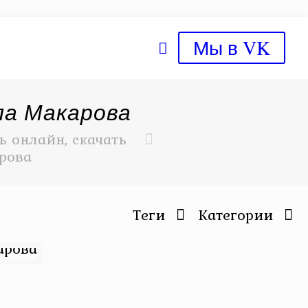
Мы в VK
ла Макарова
 онлайн, скачать
рова
Теги
Категории