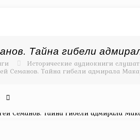
анов. Тайна гибели адмира
иги
Исторические аудиокниги слушать
гей Семанов. Тайна гибели адмирала Мака
0