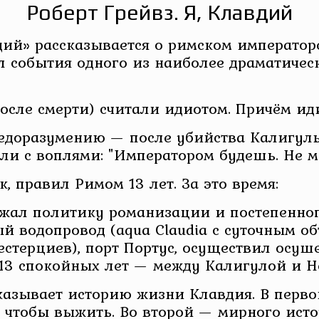
Роберт Грейвз. Я, Клавдий
вдий» рассказывается о римском император
 события одного из наиболее драматическ
осле смерти) считали идиотом. Причём ид
едоразумению — после убийства Калигулы
и с воплями: "Императором будешь. Не м
к, правил Римом 13 лет. За это время:
лжал политику романизации и постепенног
 водопровод (aqua Claudia с суточным объ
естерциев), порт Портус, осуществил осуш
 13 спокойных лет — между Калигулой и Н
казывает историю жизни Клавдия. В перво
чтобы выжить. Во второй — мирного исто