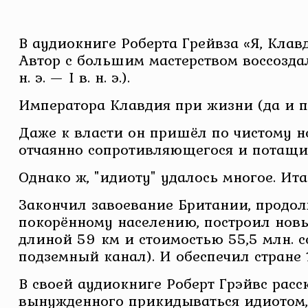
В аудиокниге Роберта Грейвза «Я, Кла
Автор с большим мастерством воссоздал
н. э. — I в. н. э.).
Императора Клавдия при жизни (да и п
Даже к власти он пришёл по чистому н
отчаянно сопротивляющегося и потащил
Однако ж, "идиоту" удалось многое. Ита
Закончил завоевание Британии, продо
покорённому населению, построил новый
длиной 59 км и стоимостью 55,5 млн. с
подземный канал). И обеспечил стране
В своей аудиокниге Роберт Грэйвс расс
вынужденного прикидываться идиотом, 