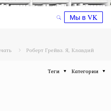
Мы в VK
ачать
Роберт Грейвз. Я, Клавдий
Теги
Категории