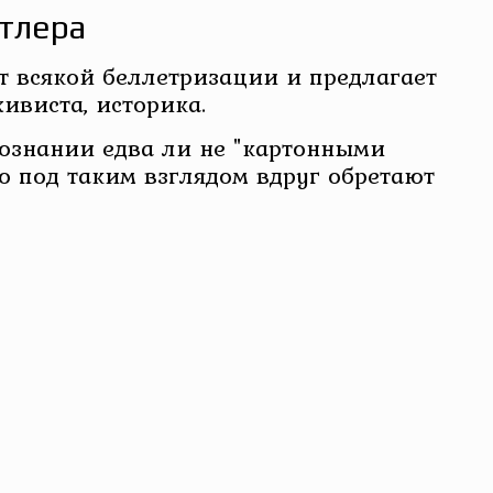
итлера
от всякой беллетризации и предлагает
ивиста, историка.
сознании едва ли не "картонными
но под таким взглядом вдруг обретают