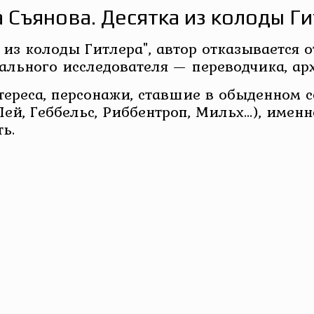
 Съянова. Десятка из колоды Г
из колоды Гитлера", автор отказывается 
льного исследователя — переводчика, арх
тереса, персонажи, ставшие в обыденном 
Лей, Геббельс, Риббентроп, Мильх…), имен
ь.