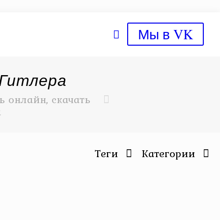
Мы в VK
 Гитлера
 онлайн, скачать
а
Теги
Категории