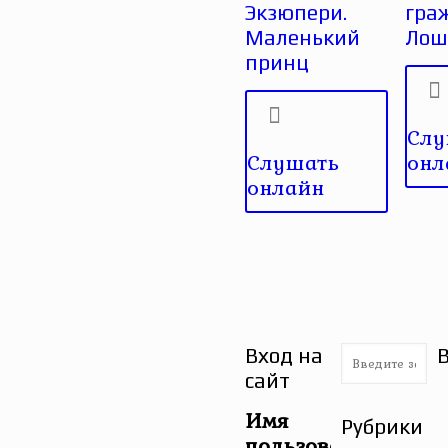
Экзюпери.
гра
Маленький
Лош
принц
Слу
Слушать
онл
онлайн
Вход на
сайт
Имя
Рубрики
пользователя