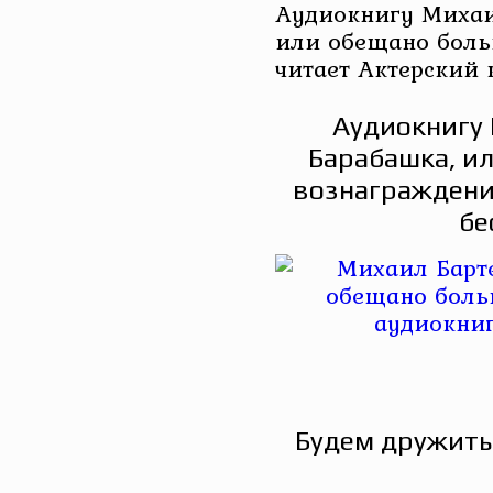
Аудиокнигу Михаи
или обещано боль
читает Актерский 
Аудиокнигу 
Барабашка, и
вознаграждени
бе
Будем дружить