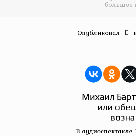
большое 
Опубликовал
Михаил Барт
или обе
возна
В аудиоспектакле 